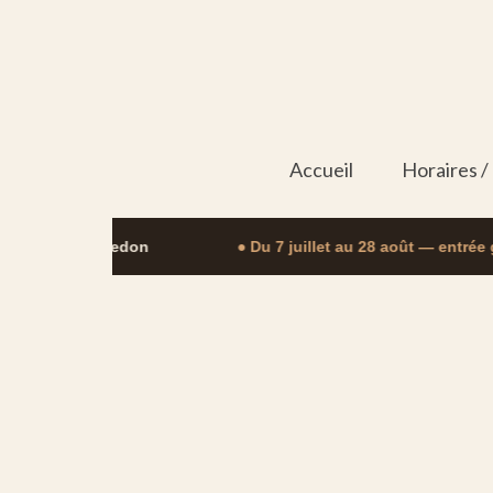
Accueil
Horaires /
au parc de Lisledon
● Du 7 juillet au 28 août — entrée gr