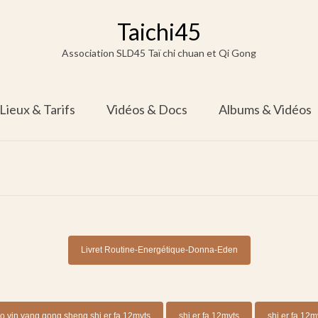
Taichi45
Association SLD45 Taï chi chuan et Qi Gong
 Lieux & Tarifs
Vidéos & Docs
Albums & Vidéos
Livret Routine-Energétique-Donna-Eden
o yin yang gong sheng shi er fa 12mvts
shi er fa 12mvts
shi er fa 12m