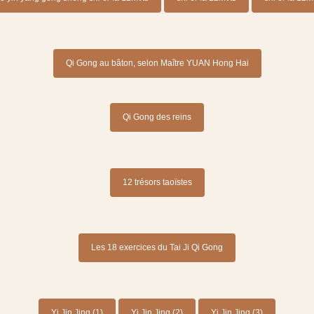
Qi Gong au bâton, selon Maître YUAN Hong Hai
Qi Gong des reins
12 trésors taoïstes
Les 18 exercices du Tai Ji Qi Gong
Yi Jin Jing (1)
Yi Jin Jing (2)
Yi Jin Jing (3)