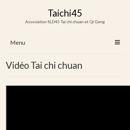
Taichi45
Association SLD45 Taï chi chuan et Qi Gong
Menu
Accueil
Vidéo Tai chi chuan
Horaires / Lieux & Tarifs
Horaires / Lieux
Tarifs
Vidéos & Docs
Vidéo Tai chi chuan
Vidéo Qi Gong