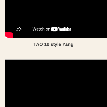
Documents Taï Chi
Documents Qi Gong
Albums & Vidéos
Photos
TAO 10 style Yang
Vidéos
Liens
Contact