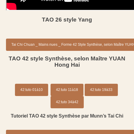
TAO 26 style Yang
Tai Chi Chuan _ Mains nues _ Forme 42 Style Synthèse, selon Maître YUA
TAO 42 style Synthèse, selon Maître YUAN
Hong Hai
42:tuto 01à10
42:tuto 11à18
42:tuto 19à33
42:tuto 34à42
Tutoriel TAO 42 style Synthèse par Munn’s Tai Chi