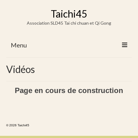
Taichi45
Association SLD45 Taï chi chuan et Qi Gong
Menu
Accueil
Vidéos
Horaires / Lieux & Tarifs
Horaires / Lieux
Page en cours de construction
Tarifs
Vidéos & Docs
Vidéo Tai chi chuan
© 2026 Taichi45
Vidéo Qi Gong