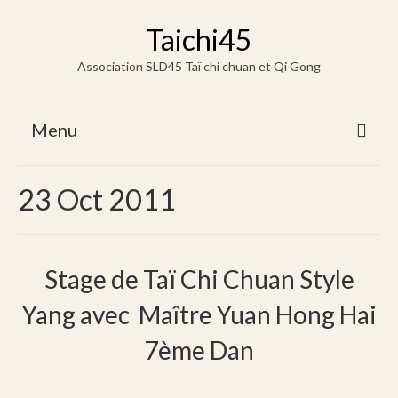
Taichi45
Association SLD45 Taï chi chuan et Qi Gong
Menu
Accueil
23 Oct 2011
Horaires / Lieux & Tarifs
Horaires / Lieux
Stage de Taï Chi Chuan Style
Tarifs
Yang avec Maître Yuan Hong Hai
Vidéos & Docs
7ème Dan
Vidéo Tai chi chuan
Vidéo Qi Gong