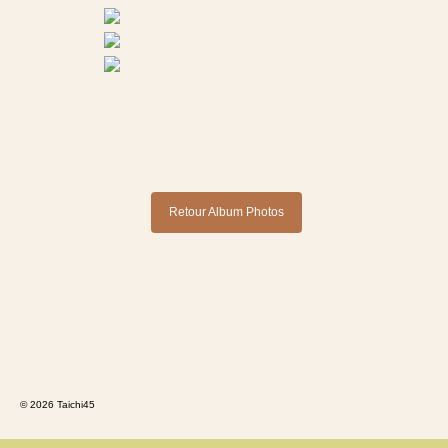
Documents Taï Chi
Documents Qi Gong
Albums & Vidéos
Photos
Vidéos
Retour Album Photos
Liens
Contact
© 2026 Taichi45